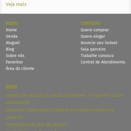
Veja mais
MENU
CONTATO
Home
Quero comprar
Venda
Quero alugar
Aluguel
Anuncie seu imóvel
Blog
Seja parceiro
Sobre nós
Trabalhe conosco
Favoritos
Central de Atendimento
Área do cliente
BLOG
Ganho de capital na venda de imóvel – O que é o Lucro
Imobiliário
Quais os Custos para Comprar um Imóvel no Rio de
Janeiro?
Imobiliária no Rio de Janeiro