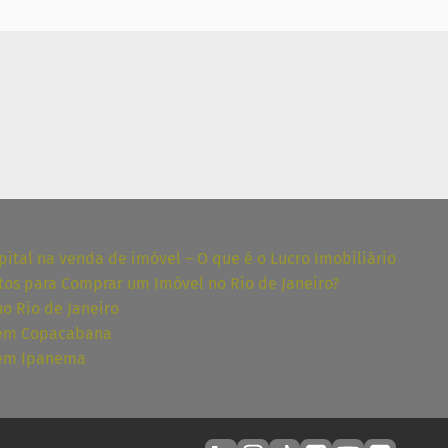
ital na venda de imóvel – O que é o Lucro Imobiliário
tos para Comprar um Imóvel no Rio de Janeiro?
no Rio de Janeiro
 em Copacabana
 em Ipanema