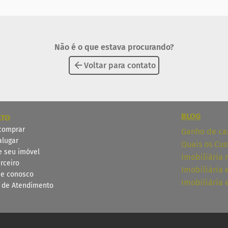
Não é o que estava procurando?
Voltar para contato
BLOG
ATO
comprar
Ganho de cap
alugar
Quais os Cus
e seu imóvel
Imobiliária 
rceiro
Imobiliária
he conosco
Imobiliária
l de Atendimento