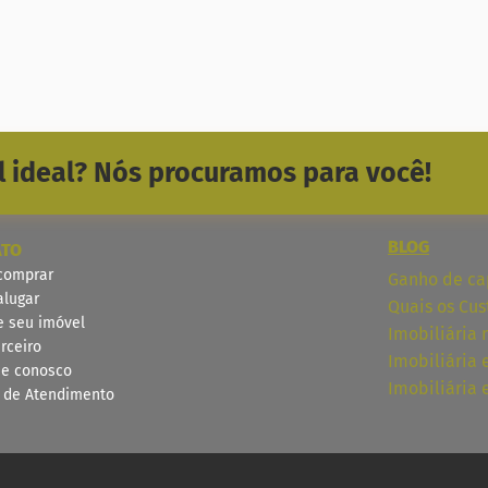
 ideal? Nós procuramos para você!
BLOG
ATO
comprar
Ganho de cap
alugar
Quais os Cus
e seu imóvel
Imobiliária 
rceiro
Imobiliária
he conosco
Imobiliária
l de Atendimento