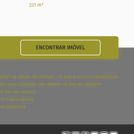
221 m²
224 
ENCONTRAR IMÓVEL
ital na venda de imóvel – O que é o Lucro Imobiliário
tos para Comprar um Imóvel no Rio de Janeiro?
no Rio de Janeiro
 em Copacabana
 em Ipanema