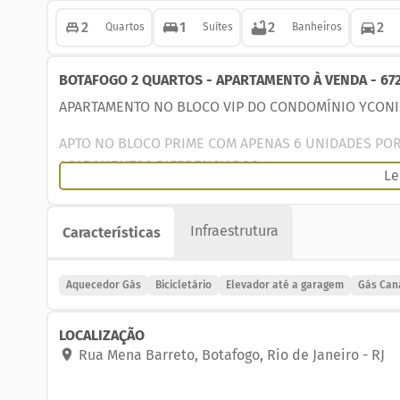
2
1
2
2
Quartos
Suítes
Banheiros
BOTAFOGO 2 QUARTOS - APARTAMENTO À VENDA - 67
APARTAMENTO NO BLOCO VIP DO CONDOMÍNIO YCONI
APTO NO BLOCO PRIME COM APENAS 6 UNIDADES POR 
ACABAMENTOS DIFERENCIADOS.
Le
Lucrum Imobiliaria vende imovel em Botafogo.
Infraestrutura
Características
Excelente apartamento de frente 74m², localizado 
planta bem distribuída.
O imóvel é composto por sala em dois ambientes in
Aquecedor Gás
Bicicletário
Elevador até a garagem
Gás Can
cozinha funcional, circulação, dois quartos, sendo u
social. Conta ainda com duas vagas de garagem.
LOCALIZAÇÃO
Situado na Rua Mena Barreto, em Botafogo, o apar
Rua Mena Barreto
,
Botafogo
,
Rio de Janeiro
-
RJ
região que oferece praticidade, mobilidade e ampla
serviços, sendo uma ótima opção para quem busca c