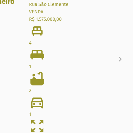
neiro
Rua São Clemente
Rua 
VENDA
VEN
R$ 1.575.000,00
R$ 1
4
4
1
2
2
3
1
2