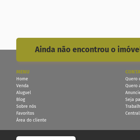
Ainda não encontrou o imóvel
MENU
CONT
Home
Quero 
Venda
Quero 
Aluguel
Anunci
Blog
Seja pa
Sobre nós
Trabal
Favoritos
Centra
Área do cliente