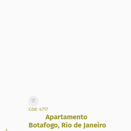
♡
♡
Cód: 4717
Cód:
Apartamento
Botafogo
,
Rio de Janeiro
Bo