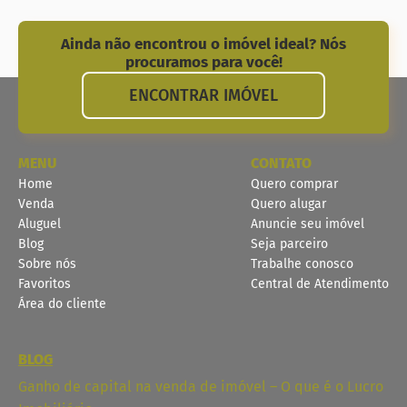
Ainda não encontrou o imóvel ideal? Nós
procuramos para você!
ENCONTRAR IMÓVEL
MENU
CONTATO
Home
Quero comprar
Venda
Quero alugar
Aluguel
Anuncie seu imóvel
Blog
Seja parceiro
Sobre nós
Trabalhe conosco
Favoritos
Central de Atendimento
Área do cliente
BLOG
Ganho de capital na venda de imóvel – O que é o Lucro