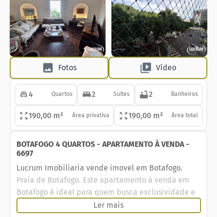
Fotos
Vídeo
4
2
2
Quartos
Suítes
Banheiros
190,00 m²
190,00 m²
Área privativa
Área total
BOTAFOGO 4 QUARTOS - APARTAMENTO À VENDA -
6697
Lucrum Imobiliaria vende imovel em Botafogo.
Praia de Botafogo. Este apartamento à venda em
Botafogo é ideal para quem busca exclusividade e
sofisticação. São apenas 8 unidades no prédio —
Ler mais
uma por andar — em uma localização privilegiada,