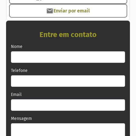
#imobiliariaemcopacabana
Enviar por email
#imobiliariacopacabana #imoveisavenda #zonasul
#riodejaneiro #imobiliariariodejaneiro
#imobiliariazonasulrj
Entre em contato
Nome
Telefone
Email
Mensagem