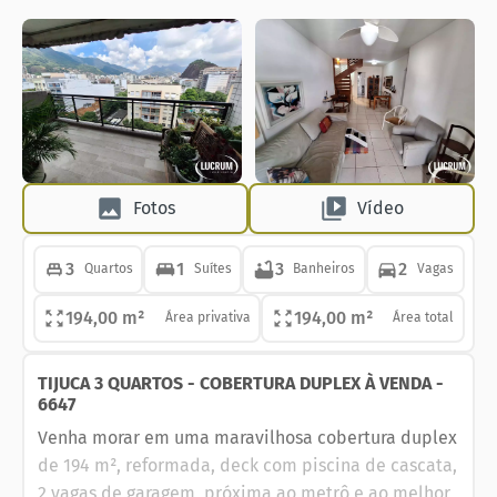
Fotos
Vídeo
3
1
3
2
Quartos
Suítes
Banheiros
Vagas
194,00 m²
194,00 m²
Área privativa
Área total
TIJUCA 3 QUARTOS - COBERTURA DUPLEX À VENDA -
6647
Venha morar em uma maravilhosa cobertura duplex
de 194 m², reformada, deck com piscina de cascata,
2 vagas de garagem, próxima ao metrô e ao melhor