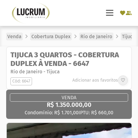
Venda
Cobertura Duplex
Rio de Janeiro
Tijuca
TIJUCA 3 QUARTOS - COBERTURA
DUPLEX À VENDA - 6647
Rio de Janeiro
-
Tijuca
♡
Adicionar aos favoritos
Cód: 6647
VENDA
R$ 1.350.000,00
Condomínio: R$ 1.701,00
IPTU: R$ 660,00