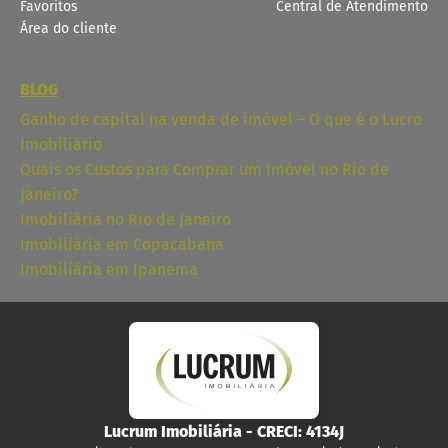
Favoritos
Central de Atendimento
Área do cliente
BLOG
Ganho de capital na venda de imóvel – O que é o Lucro
Imobiliário
Quais os Custos para Comprar um Imóvel no Rio de
Janeiro?
Imobiliária no Rio de Janeiro
Imobiliária em Copacabana
Imobiliária em Ipanema
Lucrum Imobiliária
- CRECI:
4134J