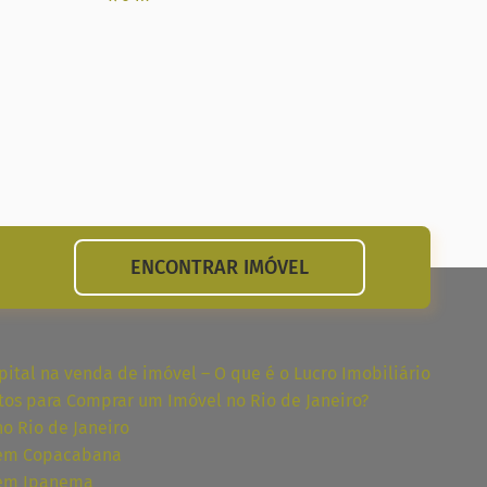
510 
ENCONTRAR IMÓVEL
ital na venda de imóvel – O que é o Lucro Imobiliário
tos para Comprar um Imóvel no Rio de Janeiro?
no Rio de Janeiro
 em Copacabana
 em Ipanema