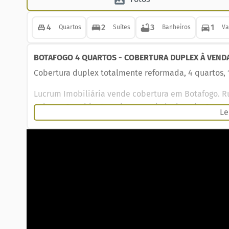
4
2
3
1
Quartos
Suítes
Banheiros
Va
BOTAFOGO 4 QUARTOS - COBERTURA DUPLEX À VENDA
Cobertura duplex totalmente reformada, 4 quartos, 
Lucrum Imobiliária vende cobertura em Botafogo. Rua
Sala em 3 ambientes, clara e arejada, lavado. 2 qua
Le
Copa cozinha planejada, área de serviço e dependê
piso: Sala, ampla, lindo terraço, com churrasqueira, 
quartos e 2 banheiro social. Predio sem elevador, 3 
Agende uma visita por WhatsApp, telefone ou e-mail
Código do imóvel: 5322
Lucrum Imobiliária, especializada em aluguel, adm
Zona Sul, Barra e Região. Imobiliária no Rio de Jan