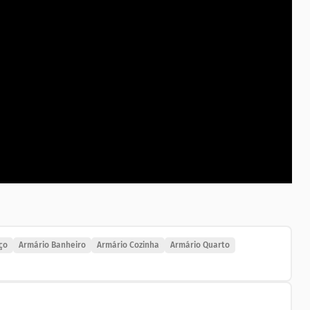
 #imoveisavenda #zonasul #riodejaneiro
ço
Armário Banheiro
Armário Cozinha
Armário Quarto