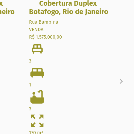
x
Cobertura Duplex
C
neiro
Botafogo
,
Rio de Janeiro
La
Rua Bambina
Rua 
VENDA
VEN
R$ 1.575.000,00
R$ 5.
3
4
1
4
3
4
170 m²
4