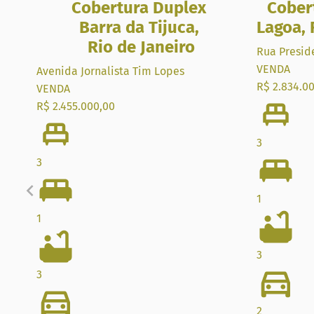
Cobertura Duplex
Cober
Barra da Tijuca
,
Lagoa
,
Rio de Janeiro
Rua Presid
VENDA
Avenida Jornalista Tim Lopes
R$ 2.834.0
VENDA
R$ 2.455.000,00
3
3
1
1
3
3
2