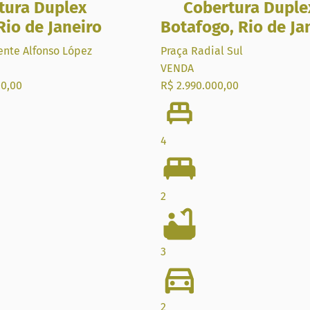
tura Duplex
Cobertura Duple
Rio de Janeiro
Botafogo
,
Rio de Ja
ente Alfonso López
Praça Radial Sul
VENDA
00,00
R$ 2.990.000,00
4
2
3
2