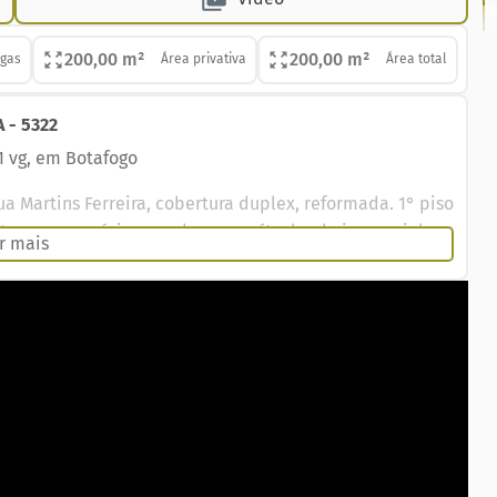
200,00 m²
200,00 m²
gas
Área privativa
Área total
 - 5322
1 vg, em Botafogo
 Martins Ferreira, cobertura duplex, reformada. 1° piso
rtos com armários, sendo uma suíte, banheiros social.
r mais
ncia completa. Na sala tem uma bela escada, para o 2°
ao lado da sala, uma outra, sala cozinha, espaço. 2
lances de escada.
.
inistração e venda em Copacabana, Ipanema, Leblon,
eiro, em Copacabana, Ipanema, Leblon e Zona Sul RJ