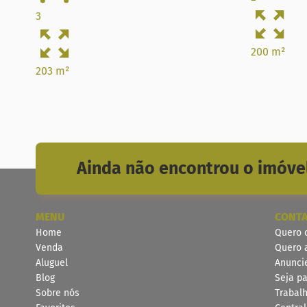
3
200 m²
203 m²
Ainda não encontrou o imóvel
MENU
CONT
Home
Quero 
Venda
Quero 
Aluguel
Anunci
Blog
Seja pa
Sobre nós
Trabal