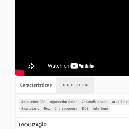
#imobiliariaemcopacabana #imobiliariacopacabana
#imobiliariariodejaneiro #imobiliariazonasulrj
Imobiliária no Rio de Janeiro
Infraestrutura
Características
Aquecedor Gás
Aquecedor Solar
Ar Condicionado
Área Servi
Bicicletário
Box
Churrasqueira
DCE
Interfone
LOCALIZAÇÃO