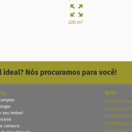
220 m²
 ideal? Nós procuramos para você!
BLOG
ATO
comprar
Ganho de cap
alugar
Quais os Cus
e seu imóvel
Imobiliária 
rceiro
Imobiliária
he conosco
Imobiliária