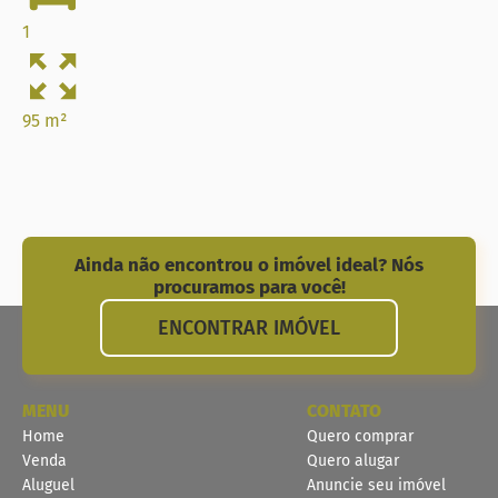
1
95 m²
Ainda não encontrou o imóvel ideal? Nós
procuramos para você!
ENCONTRAR IMÓVEL
MENU
CONTATO
Home
Quero comprar
Venda
Quero alugar
Aluguel
Anuncie seu imóvel