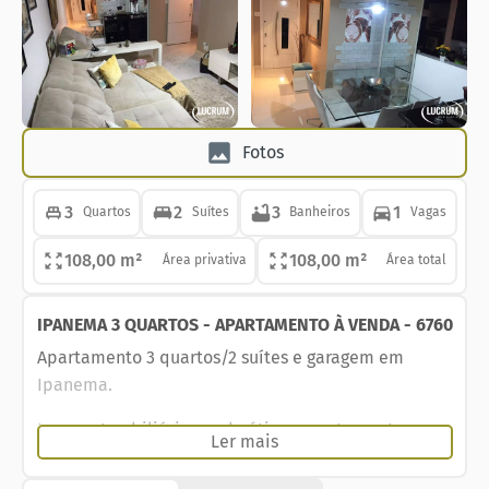
Fotos
3
2
3
1
Quartos
Suítes
Banheiros
Vagas
108,00 m²
108,00 m²
Área privativa
Área total
IPANEMA 3 QUARTOS - APARTAMENTO À VENDA - 6760
Apartamento 3 quartos/2 suítes e garagem em
Ipanema.
Lucrum Imobiliária vende ótimo apartamento em
Ler mais
Ipanema, na rua Prudente de Morais, a 200m das
areias da praia.