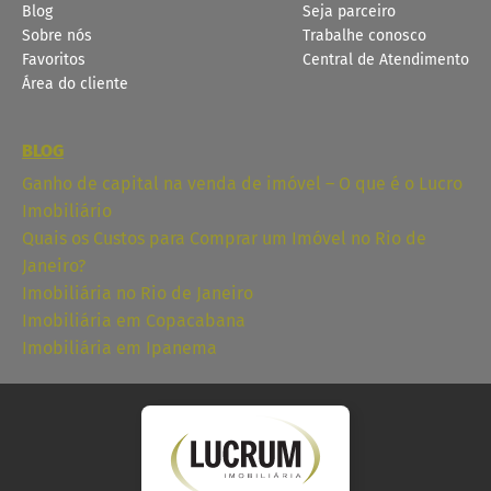
Blog
Seja parceiro
Sobre nós
Trabalhe conosco
Favoritos
Central de Atendimento
Área do cliente
BLOG
Ganho de capital na venda de imóvel – O que é o Lucro
Imobiliário
Quais os Custos para Comprar um Imóvel no Rio de
Janeiro?
Imobiliária no Rio de Janeiro
Imobiliária em Copacabana
Imobiliária em Ipanema