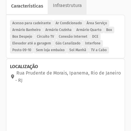
Infraestrutura
Características
Agende uma visita por WhatsApp, telefone ou e-
mail.
Acesso para cadeirante
Ar Condicionado
Área Serviço
Imóvel com 108m² no IPTU, 3 quartos (sendo 2
Armário Banheiro
Armário Cozinha
Armário Quarto
Box
suítes), 1 banheiro social, sala, cozinha, área de
Box Despejo
Circuito TV
Conexão Internet
DCE
Elevador até a garagem
Gás Canalizado
Interfone
serviços, 1 banheiro de serviço.
Posto 09-10
Sem loja embaixo
Sol Manhã
TV a Cabo
Ar condicionado cassete na sala e split nas suítes.
Piso porcelanato. Todas as janelas anti ruídos.
1 vaga na garagem na convenção do condomínio.
LOCALIZAÇÃO
Rua Prudente de Morais
,
Ipanema
,
Rio de Janeiro
Código do imóvel: 6760
-
RJ
Lucrum Imobiliária, especializada em aluguel,
administração e venda em Copacabana, Ipanema,
Leblon, Zona Sul, Barra e Região. Imobiliária no Rio
de Janeiro, em Copacabana, Ipanema, Leblon e
Zona Sul RJ