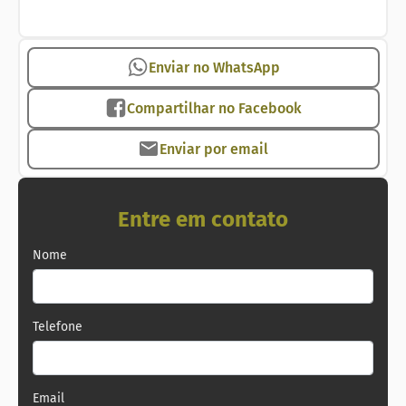
#imobiliariaemcopacabana
#imobiliariacopacabana #zonasul #riodejaneiro
#copacabana #zonasulrj #vendacopacabana
Enviar no WhatsApp
#aluguelcopaabana #imobiliariarj
#apartamentoriodejaneiro
Compartilhar no Facebook
#apartamentocopacabana
Enviar por email
Imobiliária no Rio de Janeiro
Entre em contato
Nome
Telefone
Email