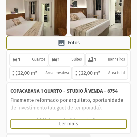
Fotos
1
1
1
Quartos
Suítes
Banheiros
22,00 m²
22,00 m²
Área privativa
Área total
COPACABANA 1 QUARTO - STUDIO À VENDA - 6754
Finamente reformado por arquiteto, oportunidade
de investimento (aluguel de temporada).
Lucrum Imobiliária vende ótimo Studio em
Ler mais
Copacabana, a menos de 10 minutos a pé da Praia e
do metrô Siqueira Campos. Excelente oportunidade