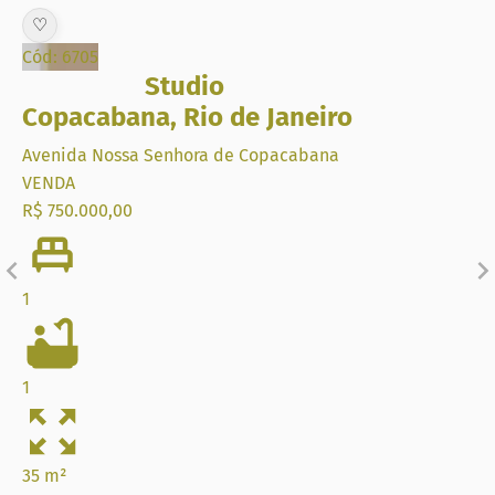
#apartamentocopacabana
♡
Cód: 6705
Imobiliária no Rio de Janeiro
Studio
Copacabana
,
Rio de Janeiro
Avenida Nossa Senhora de Copacabana
VENDA
R$ 750.000,00
1
1
35 m²