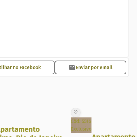
inistração e venda em Copacabana, Ipanema, Leblon,
eiro, em Copacabana, Ipanema, Leblon e Zona Sul RJ
 #imoveisavenda #zonasul #riodejaneiro
ilhar no Facebook
Enviar por email
♡
Cód: 5516
partamento
Exclusivo