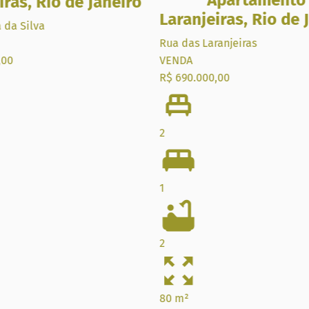
Apartamento
iras
,
Rio de Janeiro
Laranjeiras
,
Rio de 
 da Silva
Rua das Laranjeiras
,00
VENDA
R$ 690.000,00
2
1
2
80 m²