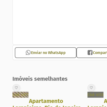
Código do imóvel: 6720
Lucrum Imobiliária, especializada em aluguel, adm
Zona Sul, Barra e Região. Imobiliária no Rio de Jan
#imobiliariaemcopacabana #imobiliariacopacabana
#imobiliariariodejaneiro #imobiliariazonasulrj
Imobiliária no Rio de Janeiro
Enviar no WhatsApp
Compart
Imóveis semelhantes
♡
♡
Cód: 4977
Cód: 4133
Apartamento
A