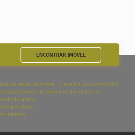
ENCONTRAR IMÓVEL
ital na venda de imóvel – O que é o Lucro Imobiliário
tos para Comprar um Imóvel no Rio de Janeiro?
no Rio de Janeiro
 em Copacabana
 em Ipanema