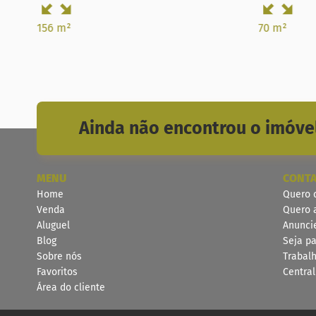
156 m²
70 m²
Ainda não encontrou o imóvel
MENU
CONT
Home
Quero 
Venda
Quero 
Aluguel
Anunci
Blog
Seja pa
Sobre nós
Trabal
Favoritos
Centra
Área do cliente