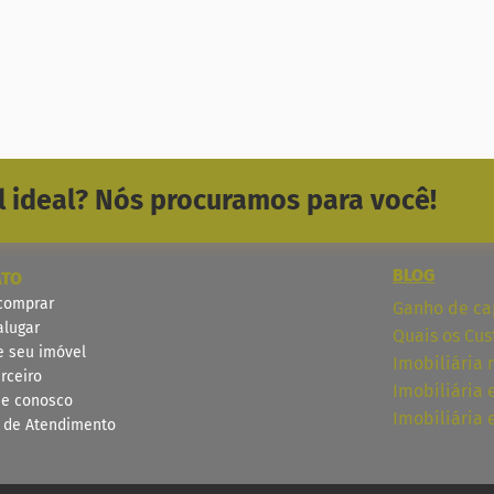
 ideal? Nós procuramos para você!
BLOG
ATO
comprar
Ganho de cap
alugar
Quais os Cus
e seu imóvel
Imobiliária 
rceiro
Imobiliária
he conosco
Imobiliária
l de Atendimento