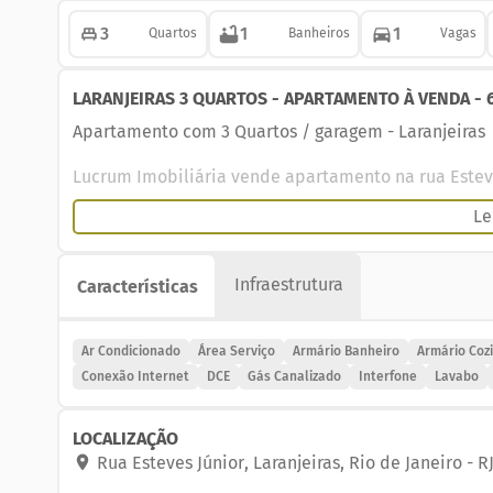
3
1
1
Quartos
Banheiros
Vagas
LARANJEIRAS 3 QUARTOS - APARTAMENTO À VENDA - 
Apartamento com 3 Quartos / garagem - Laranjeiras
Lucrum Imobiliária vende apartamento na rua Esteve
Le
Imóvel de fundos, muito claro e arejado.
Apartamento de 155m2, composto por sala com ar spl
Infraestrutura
Características
1 banheiro social e lavabo; cozinha, área e quarto e
1 vaga de garagem registrada em escritura, com man
Ar Condicionado
Área Serviço
Armário Banheiro
Armário Coz
Conexão Internet
DCE
Gás Canalizado
Interfone
Lavabo
Prédio com portaria 24h, área de descanso ao ar liv
Machado, do variado comércio da região, e de condu
LOCALIZAÇÃO
importunações, da vida boêmia do bairro.
Rua Esteves Júnior
,
Laranjeiras
,
Rio de Janeiro
-
R
Agende uma visita por WhatsApp, telefone ou e-mail