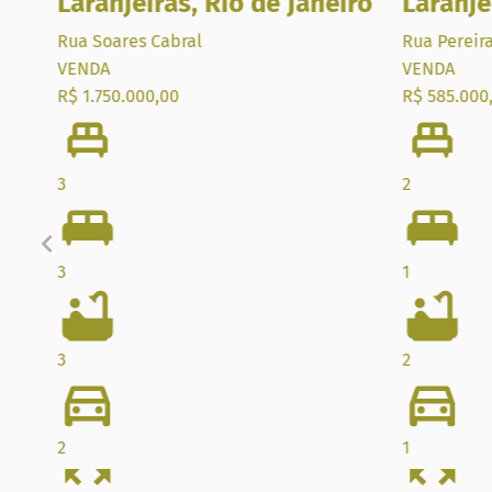
iro
Laranjeiras
,
Rio de Janeiro
Laranje
Rua Soares Cabral
Rua Pereira
VENDA
VENDA
R$ 1.750.000,00
R$ 585.000
3
2
3
1
3
2
2
1