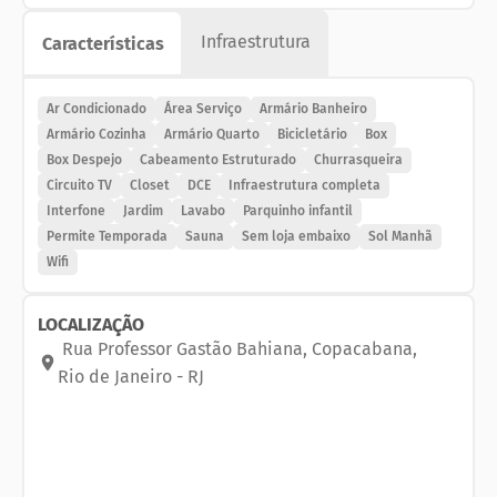
escritura (livres e demarcadas). Predio com 2
Infraestrutura
Características
piscinas (infantil e adulto), sauna, children care,
campo de futebol com grama sintetica, mini golf, 2
salões de festas, churrasqueira, jogos (totó, ping-
Ar Condicionado
Área Serviço
Armário Banheiro
pong, etc), jardins e acessibilidade para
Armário Cozinha
Armário Quarto
Bicicletário
Box
Box Despejo
Cabeamento Estruturado
Churrasqueira
cadeirantes (inclusive na piscina). Localização
Circuito TV
Closet
DCE
Infraestrutura completa
privilegiada, acesso a pé para Lagoa, Copacabana e
Interfone
Jardim
Lavabo
Parquinho infantil
Ipanema, 2 metrôs a 5 min de caminhada (General
Permite Temporada
Sauna
Sem loja embaixo
Sol Manhã
Osorio saída Lagoa e Cantagalo).
Wifi
Agende uma visita por WhatsApp, telefone ou e-
mail.
LOCALIZAÇÃO
Código do imóvel: 6696
Rua Professor Gastão Bahiana
,
Copacabana
,
Rio de Janeiro
-
RJ
Lucrum Imobiliária, especializada em aluguel,
administração e venda em Copacabana, Ipanema,
Leblon, Zona Sul, Barra e Região. Imobiliária no Rio
de Janeiro, em Copacabana, Ipanema, Leblon e