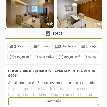
Fotos
3
1
2
2
Quartos
Suítes
Banheiros
Vagas
105,00 m²
105,00 m²
Área privativa
Área total
COPACABANA 3 QUARTOS - APARTAMENTO À VENDA -
6696
Apartamento de 3 quartos em um predio com infra
total composto de hall de entrada, salão com
lavabo, 3 quartos sendo 1 suite com closet, copa-
cozinha e area e banheiro de serviço. Reforma
Ler mais
lindissima de extremo bom gosto. 2 vagas na