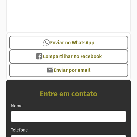
Zona Sul RJ
#imobiliariaemcopacabana
#imobiliariacopacabana #zonasul #riodejaneiro
#copacabana #zonasulrj #vendacopacabana
#aluguelcopaabana #imobiliariarj
Enviar no WhatsApp
#apartamentoriodejaneiro
#apartamentocopacabana
Compartilhar no Facebook
Imobiliária no Rio de Janeiro
Enviar por email
Entre em contato
Nome
Telefone