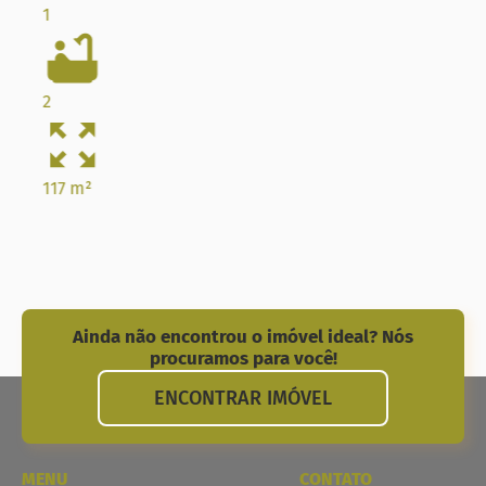
1
2
117 m²
Ainda não encontrou o imóvel ideal? Nós
procuramos para você!
ENCONTRAR IMÓVEL
MENU
CONTATO