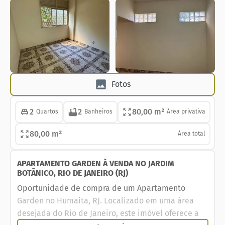
Fotos
2
2
80,00 m²
Quartos
Banheiros
Área privativa
80,00 m²
Área total
APARTAMENTO GARDEN À VENDA NO JARDIM
BOTÂNICO, RIO DE JANEIRO (RJ)
Oportunidade de compra de um Apartamento
Garden no Humaita, RJ. Localizado em uma área
desejada do Rio de Janeiro, este imóvel oferece a