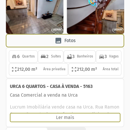
Fotos
6
2
3
3
Quartos
Suítes
Banheiros
Vagas
212,00 m²
212,00 m²
Área privativa
Área total
URCA 6 QUARTOS - CASA À VENDA - 5163
Casa Comercial a venda na Urca
Lucrum Imobiliária vende casa na Urca. Rua Ramon
Franco. Casa atualmente funciona um clinica. Casa
Ler mais
em centro de terreno, composto 1° andar, recepção,
com grande sala de espera, lavabo, consultório, e