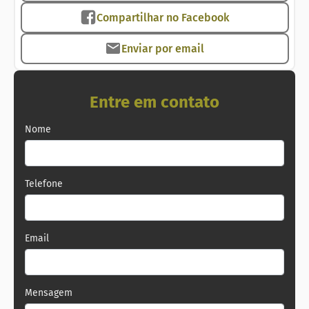
Compartilhar no Facebook
Código do imóvel 5163
Lucrum Imobiliária, especializada em aluguel,
Enviar por email
administração e venda em Copacabana, Ipanema,
Leblon, Zona Sul, Barra e Região
Entre em contato
Nome
Telefone
Email
Mensagem