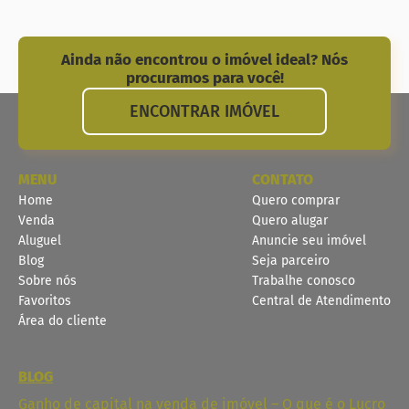
Ainda não encontrou o imóvel ideal? Nós
procuramos para você!
ENCONTRAR IMÓVEL
MENU
CONTATO
Home
Quero comprar
Venda
Quero alugar
Aluguel
Anuncie seu imóvel
Blog
Seja parceiro
Sobre nós
Trabalhe conosco
Favoritos
Central de Atendimento
Área do cliente
BLOG
Ganho de capital na venda de imóvel – O que é o Lucro