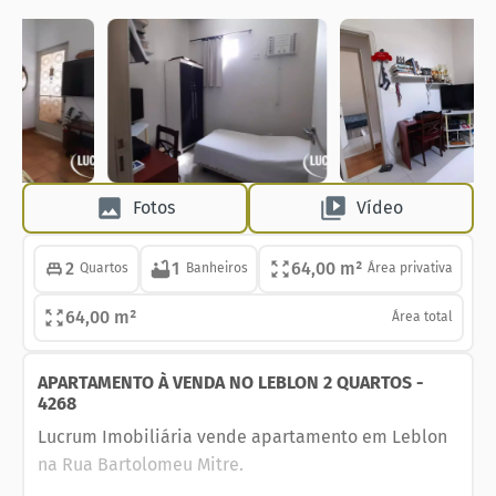
Fotos
Vídeo
2
1
64,00 m²
Quartos
Banheiros
Área privativa
64,00 m²
Área total
APARTAMENTO À VENDA NO LEBLON 2 QUARTOS -
4268
Lucrum Imobiliária vende apartamento em Leblon
na Rua Bartolomeu Mitre.