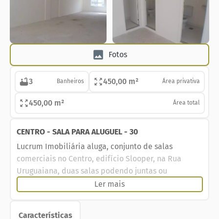
Fotos
3
450,00 m²
Banheiros
Área privativa
450,00 m²
Área total
CENTRO - SALA PARA ALUGUEL - 30
Lucrum Imobiliária aluga, conjunto de salas
comerciais no Centro, edifício Slooper, na Rua
Uruguaiana, duas salas podendo juntas ou
separadas, banheiros, copa, edifício de gabarito,
Ler mais
reformado e modernizado. próximo ao metrô, VLT.
Nosso telefone fixo atende voz e WhatsApp.
Características