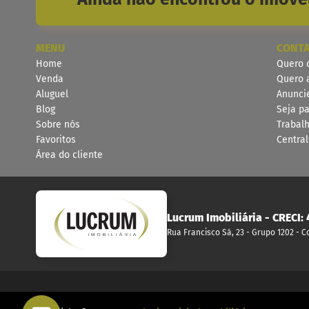
MENU
CONT
Home
Quero 
Venda
Quero 
Aluguel
Anunci
Blog
Seja pa
Sobre nós
Trabal
Favoritos
Centra
Área do cliente
Lucrum Imobiliária
- CRECI:
Rua Francisco Sá, 23 - Grupo 1202 - 