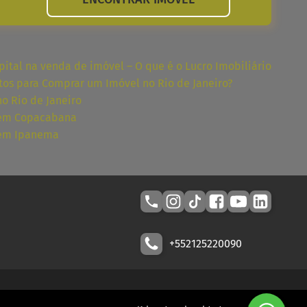
ital na venda de imóvel – O que é o Lucro Imobiliário
tos para Comprar um Imóvel no Rio de Janeiro?
no Rio de Janeiro
 em Copacabana
 em Ipanema
+552125220090