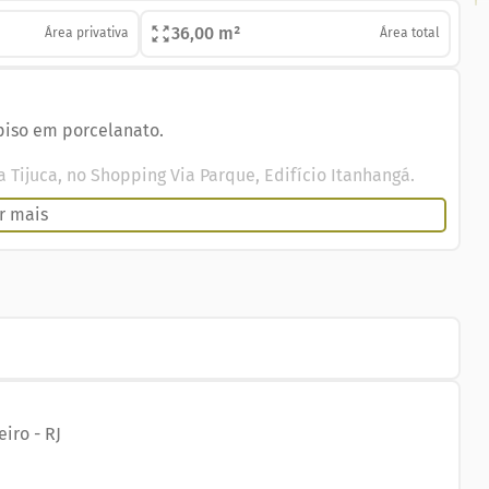
36,00 m²
Área privativa
Área total
piso em porcelanato.
 Tijuca, no Shopping Via Parque, Edifício Itanhangá.
r mais
iso em porcelanato, composta de recepção com split,
 indevassada, com vista livre. Este empreendimento é
anto pelo shopping, como pela entrada do prédio.
hatsApp.
eiro
-
RJ
inistração e venda em Copacabana, Ipanema, Leblon,