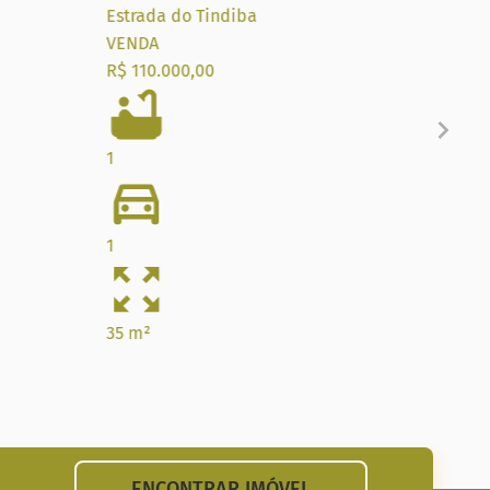
Estrada do Tindiba
VENDA
Rua 
R$ 110.000,00
VEN
R$ 1
1
1
1
39 m
35 m²
ENCONTRAR IMÓVEL