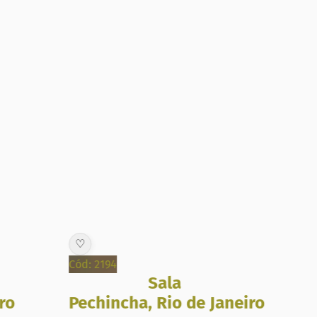
♡
♡
Cód: 2194
Cód:
Sala
ro
Pechincha
,
Rio de Janeiro