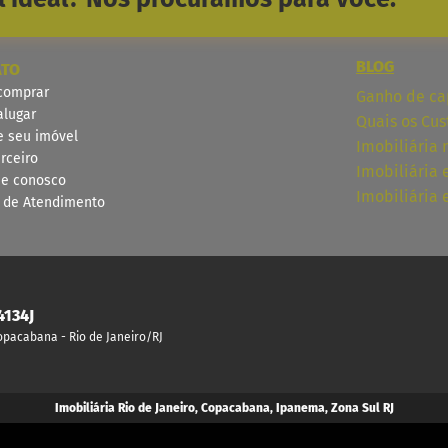
BLOG
ATO
comprar
Ganho de cap
alugar
Quais os Cus
e seu imóvel
Imobiliária 
rceiro
Imobiliária
he conosco
Imobiliária
l de Atendimento
4134J
Copacabana - Rio de Janeiro/RJ
Imobiliária Rio de Janeiro, Copacabana, Ipanema, Zona Sul RJ