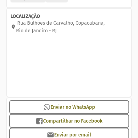
administração e venda em Copacabana, Ipanema,
Leblon, Zona Sul, Barra e Região.
LOCALIZAÇÃO
Rua Bulhões de Carvalho
,
Copacabana
,
Rio de Janeiro
-
RJ
Enviar no WhatsApp
Compartilhar no Facebook
Enviar por email