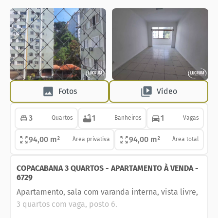
Fotos
Vídeo
3
1
1
Quartos
Banheiros
Vagas
94,00 m²
94,00 m²
Área privativa
Área total
COPACABANA 3 QUARTOS - APARTAMENTO À VENDA -
6729
Apartamento, sala com varanda interna, vista livre,
3 quartos com vaga, posto 6.