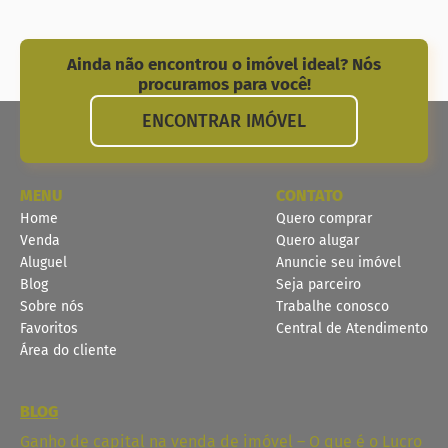
Ainda não encontrou o imóvel ideal? Nós
procuramos para você!
ENCONTRAR IMÓVEL
MENU
CONTATO
Home
Quero comprar
Venda
Quero alugar
Aluguel
Anuncie seu imóvel
Blog
Seja parceiro
Sobre nós
Trabalhe conosco
Favoritos
Central de Atendimento
Área do cliente
BLOG
Ganho de capital na venda de imóvel – O que é o Lucro