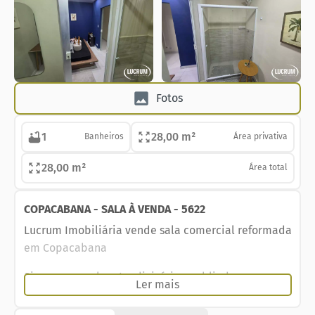
Fotos
1
28,00 m²
Banheiros
Área privativa
28,00 m²
Área total
COPACABANA - SALA À VENDA - 5622
Lucrum Imobiliária vende sala comercial reformada
em Copacabana
Piso em porcelanato, divisória em blindex
Ler mais
proporciona um espaço bem iluminado e arejado.