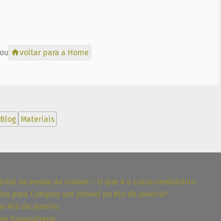
 ou
voltar para a Home
Blog
Materiais
ital na venda de imóvel – O que é o Lucro Imobiliário
tos para Comprar um Imóvel no Rio de Janeiro?
no Rio de Janeiro
 em Copacabana