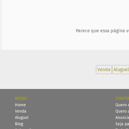
Parece que essa página v
Venda
Aluguel
MENU
CONT
Home
Quero 
Venda
Quero 
Aluguel
Anunci
Blog
Seja pa